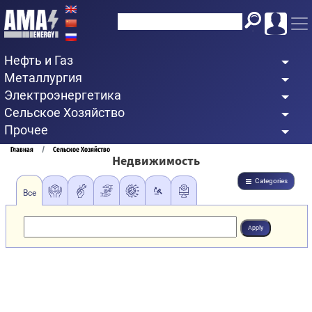
Перейти
к
основному
Нефть и Газ
содержанию
Металлургия
Электроэнергетика
Сельское Хозяйство
Прочее
Строка
Главная
Сельское Хозяйство
Недвижимость
навигации
Categories
Все