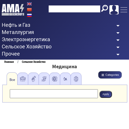
Перейти
к
основному
Нефть и Газ
содержанию
Металлургия
Электроэнергетика
Сельское Хозяйство
Прочее
Строка
Главная
Сельское Хозяйство
Медицина
навигации
Categories
Все