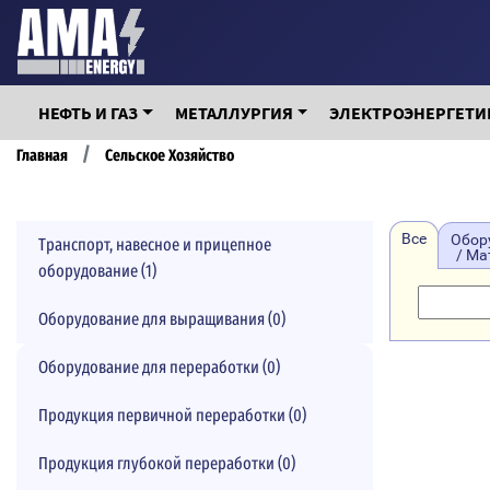
Перейти
к
основному
содержанию
НЕФТЬ И ГАЗ
МЕТАЛЛУРГИЯ
ЭЛЕКТРОЭНЕРГЕТИ
Строка
Главная
Сельское Хозяйство
навигации
Все
Обор
Транспорт, навесное и прицепное
/ М
оборудование (1)
Оборудование для выращивания (0)
Оборудование для переработки (0)
Продукция первичной переработки (0)
Продукция глубокой переработки (0)