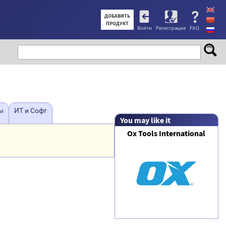
User
ДОБАВИТЬ
ПРОДУКТ
Войти
Регистрация
FAQ
account
menu
ы
ИТ и Софт
You may like it
Ox Tools International