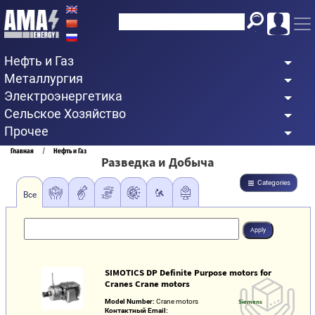
Перейти
к
основному
Нефть и Газ
содержанию
Металлургия
Электроэнергетика
Сельское Хозяйство
Прочее
Строка
Главная
Нефть и Газ
Разведка и Добыча
навигации
Categories
Все
SIMOTICS DP Definite Purpose motors for
Cranes Crane motors
Model Number:
Crane motors
Siemens
Контактный Email: