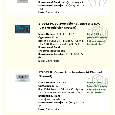
Контактный Email:
info@cofomegra.it
Контактный Телефон:
+3(902)670-72-
112
Цена:
Call for price
170862 PXI8-A Portable Pelican-Style DAQ
(Data Acquisition System)
Model Number:
170862 PXI8-A
Prime WSI Inc.
Сделано в:
США
(Prime Well Service
Все:
1544 Sawdust Rd suite 301 Spring
Instrumentation /
TX 77380 United States 8662037744
Frac Controls)
Контактный Email:
shop@fraccontrols.com
Контактный Телефон:
+1(866)203-77-
44
Цена:
Call for price
172061 BJ Connection Interface (4-Channel
Ethernet)
Model Number:
172061
Prime WSI Inc.
Сделано в:
США
(Prime Well Service
Все:
1544 Sawdust Rd suite 301 Spring
Instrumentation /
TX 77380 United States 8662037744
Frac Controls)
Контактный Email:
shop@fraccontrols.com
Контактный Телефон:
+1(866)203-77-
44
Цена:
Call for price