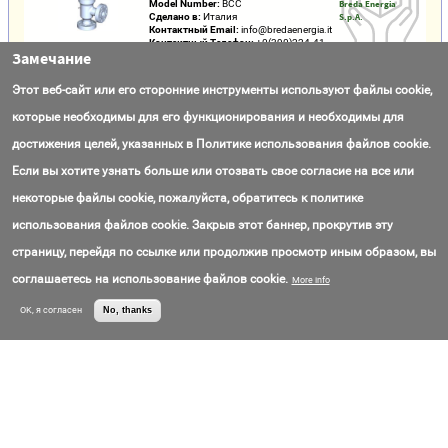
Model Number:
BCC
Breda Energia
Сделано в:
Италия
S.p.A.
Контактный Email:
info@bredaenergia.it
Контактный Телефон:
+0(390)224-41-
Замечание
91
Цена:
Call for price
Этот веб-сайт или его сторонние инструменты используют файлы cookie,
Bs/Bshd Conventional Wellhead
которые необходимы для его функционирования и необходимы для
Model Number:
BS/BSHD
Breda Energia
достижения целей, указанных в Политике использования файлов cookie.
Сделано в:
Италия
S.p.A.
Контактный Email:
info@bredaenergia.it
Если вы хотите узнать больше или отозвать свое согласие на все или
Контактный Телефон:
+0(390)224-41-
91
некоторые файлы cookie, пожалуйста, обратитесь к политике
Цена:
Call for price
использования файлов cookie. Закрыв этот баннер, прокрутив эту
BC Completion System (Single Tubing with ESP
страницу, перейдя по ссылке или продолжив просмотр иным образом, вы
Feedthru)
соглашаетесь на использование файлов cookie.
More info
Model Number:
BC
Breda Energia
Сделано в:
Италия
S.p.A.
OK, я согласен
No, thanks
Контактный Email:
info@bredaenergia.it
Контактный Телефон:
+0(390)224-41-
91
Цена:
Call for price
DN150 Hand-Built 5-Arch Oil-Resistant NBR
Rubber Expansion Joint with 650mm Length
and Carbon Steel Flanges