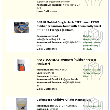
support.energy@siemens.com
Контактный Телефон:
+4(991)143-37-
879
Цена:
Call for price
DN150 Molded Single-Arch PTFE-Lined EPDM
Rubber Expansion Joint with Chemically Inert
PPH PN6 Flanges (150mm)
Контактный Email:
High-End
sales@rubberflexjoint.com
Manufacturer of
Контактный Телефон:
+8(618)369-62-
Vibration Control
0097
(Anti-Vibration)
Цена:
Call for price
Products
RPA VISCO-ELASTOGRAPH (Rubber Process
Analyzer)
Model Number:
RPA VISCO-
Göttfert Material
ELASTOGRAPH
Testing Machines
Сделано в:
Germany
GmbH
Контактный Email:
info@goettfert.de
Контактный Телефон:
+4(906)281-40-
80
Цена:
Call for price
Cofomegra Additive Oil for Magnesium
Model Number:
MG ETCH ADDITIVE
Co.fo.me.gra. Srl
Сделано в:
Италия