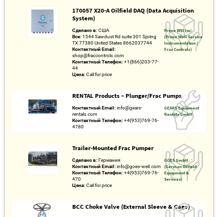
170057 X20-A Oilfield DAQ (Data Acquisition
System)
Сделано в:
США
Prime WSI Inc.
Все:
1544 Sawdust Rd suite 301 Spring
(Prime Well Service
TX 77380 United States 8662037744
Instrumentation /
Контактный Email:
Frac Controls)
shop@fraccontrols.com
Контактный Телефон:
+1(866)203-77-
44
Цена:
Call for price
RENTAL Products – Plunger/Frac Pumps
Контактный Email:
info@gears-
GEARS Equipment
rentals.com
Rentals GmbH
Контактный Телефон:
+4(953)769-76-
4780
Trailer-Mounted Frac Pumper
Сделано в:
Германия
GOES GmbH
Контактный Email:
info@goes-well.com
(German Oilfield
Контактный Телефон:
+4(953)769-76-
Equipment &
470
Services)
Цена:
Call for price
BCC Choke Valve (External Sleeve & Cage)