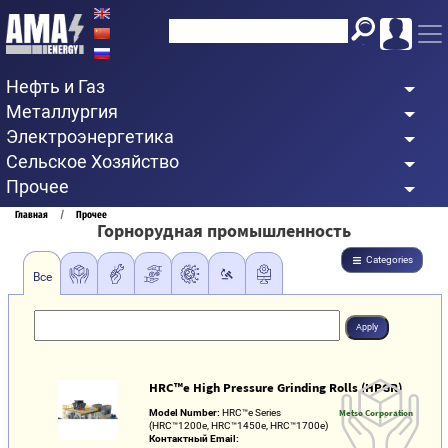
Перейти
к
основному
Нефть и Газ
содержанию
Металлургия
Электроэнергетика
Сельское Хозяйство
Прочее
Строка
Главная
Прочее
Горнорудная промышленность
навигации
Categories
Все
HRC™e High Pressure Grinding Rolls (HPGR)
Model Number:
HRC™e Series
Metso Corporation
(HRC™1200e, HRC™1450e, HRC™1700e)
Контактный Email: