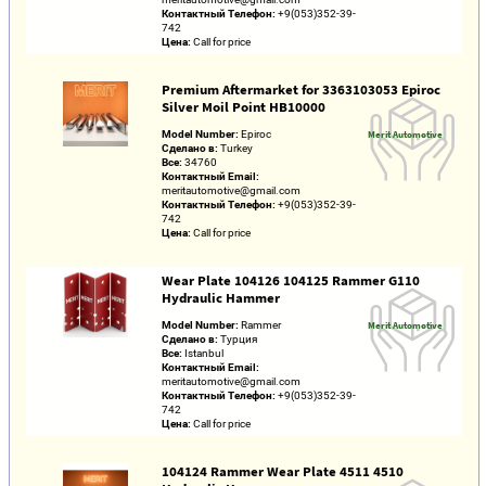
Контактный Телефон:
+9(053)352-39-
742
Цена:
Call for price
Premium Aftermarket for 3363103053 Epiroc
Silver Moil Point HB10000
Model Number:
Epiroc
Merit Automotive
Сделано в:
Turkey
Все:
34760
Контактный Email:
meritautomotive@gmail.com
Контактный Телефон:
+9(053)352-39-
742
Цена:
Call for price
Wear Plate 104126 104125 Rammer G110
Hydraulic Hammer
Model Number:
Rammer
Merit Automotive
Сделано в:
Турция
Все:
Istanbul
Контактный Email:
meritautomotive@gmail.com
Контактный Телефон:
+9(053)352-39-
742
Цена:
Call for price
104124 Rammer Wear Plate 4511 4510