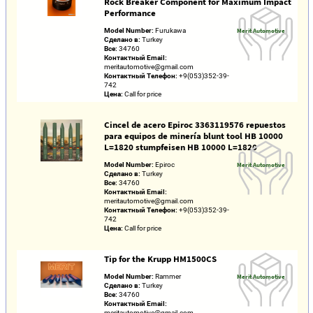
Rock Breaker Component for Maximum Impact
Performance
Model Number:
Furukawa
Merit Automotive
Сделано в:
Turkey
Все:
34760
Контактный Email:
meritautomotive@gmail.com
Контактный Телефон:
+9(053)352-39-
742
Цена:
Call for price
Cincel de acero Epiroc 3363119576 repuestos
para equipos de minería blunt tool HB 10000
L=1820 stumpfeisen HB 10000 L=1820
Model Number:
Epiroc
Merit Automotive
Сделано в:
Turkey
Все:
34760
Контактный Email:
meritautomotive@gmail.com
Контактный Телефон:
+9(053)352-39-
742
Цена:
Call for price
Tip for the Krupp HM1500CS
Model Number:
Rammer
Merit Automotive
Сделано в:
Turkey
Все:
34760
Контактный Email:
meritautomotive@gmail.com