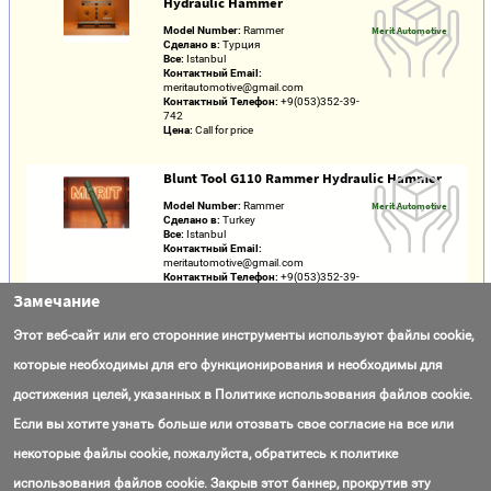
Hydraulic Hammer
Model Number:
Rammer
Merit Automotive
Сделано в:
Турция
Все:
Istanbul
Контактный Email:
meritautomotive@gmail.com
Контактный Телефон:
+9(053)352-39-
742
Цена:
Call for price
Blunt Tool G110 Rammer Hydraulic Hammer
Model Number:
Rammer
Merit Automotive
Сделано в:
Turkey
Все:
Istanbul
Контактный Email:
meritautomotive@gmail.com
Контактный Телефон:
+9(053)352-39-
742
Замечание
Цена:
Call for price
Этот веб-сайт или его сторонние инструменты используют файлы cookie,
Lower Bushing Assy 105427 Rammer G110
которые необходимы для его функционирования и необходимы для
Rock Breaker
достижения целей, указанных в Политике использования файлов cookie.
Model Number:
Rammer
Merit Automotive
Сделано в:
Turkey
Если вы хотите узнать больше или отозвать свое согласие на все или
Все:
Istanbul
Контактный Email:
некоторые файлы cookie, пожалуйста, обратитесь к политике
meritautomotive@gmail.com
Контактный Телефон:
+9(053)352-39-
использования файлов cookie. Закрыв этот баннер, прокрутив эту
742