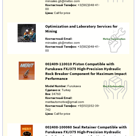
minsales.gb@metso.com
Контактный Телефон:
+3(582)048-41-
00
Цена:
Call for price
Optimization and Laboratory Services for
Mining
Контактный Email:
Metso Corporation
minsales.gb@metso.com
Контактный Телефон:
+3(582)048-41-
00
002409-110010 Piston Compatible with
Furukawa FXJ375 High-Precision Hydraulic
Rock Breaker Component for Maximum Impact
Performance
Model Number:
Furukawa
Merit Automotive
Сделано в:
Turkey
Все:
34760
Контактный Email:
meritautomotive@gmail.com
Контактный Телефон:
+9(053)352-39-
742
Цена:
Call for price
002408-100060 Seal Retainer Compatible with
Furukawa FXJ375 High-Precision Hydraulic