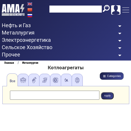
Перейти
к
основному
Нефть и Газ
содержанию
Металлургия
Электроэнергетика
Сельское Хозяйство
Прочее
Строка
Главная
Металлургия
Котлоагрегаты
навигации
Categories
Все