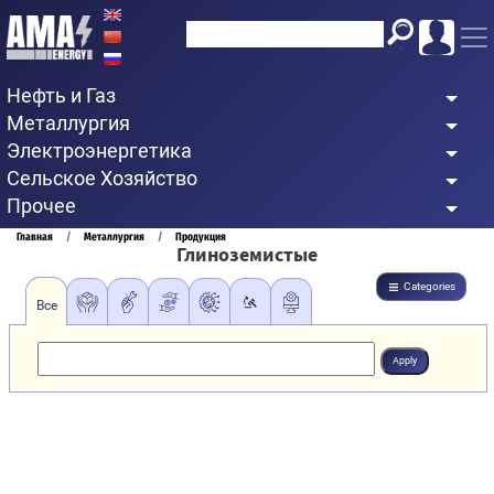
Перейти
к
основному
Нефть и Газ
содержанию
Металлургия
Электроэнергетика
Сельское Хозяйство
Прочее
Строка
Главная
Металлургия
Продукция
Глиноземистые
навигации
Categories
Все