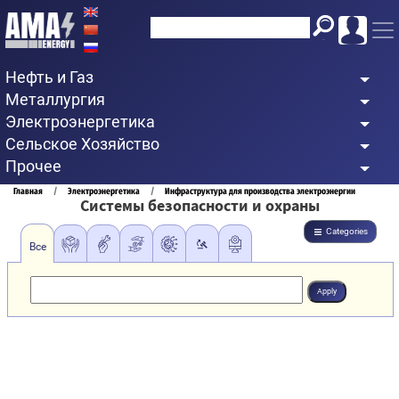
Перейти
к
основному
Нефть и Газ
содержанию
Металлургия
Электроэнергетика
Сельское Хозяйство
Прочее
Строка
Главная
Электроэнергетика
Инфраструктура для производства электроэнергии
Системы безопасности и охраны
навигации
Categories
Все