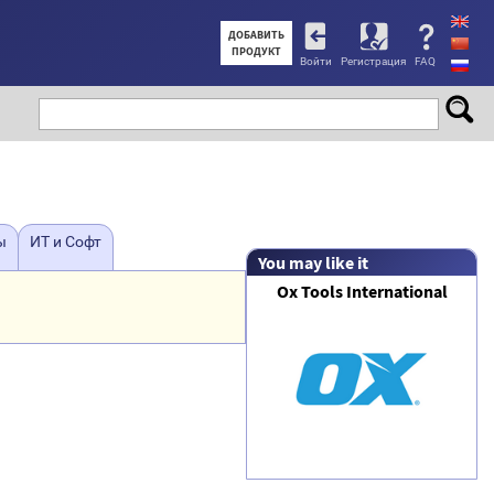
User
ДОБАВИТЬ
ПРОДУКТ
Войти
Регистрация
FAQ
account
menu
ы
ы
ИТ и Софт
You may like it
Ox Tools International