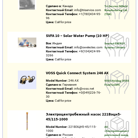
Сделано в:
Канада
Tri-Service Oilfield
Контактный Email:
info@triservice.com
Manufacturing Ltd.
Контактный Телефон:
+1(780)434-95-
(TSM)
96
Цена:
Call for price
SVFA 10 – Solar Water Pump (10 HP)
Все:
Индия
Swelect ENERGY
Контактный Email:
info@swelectes.com
Systems Limited
Контактный Телефон:
+9(104)424-99-
3266
Цена:
Call for price
VOSS Quick Connect System 246 AX
Model Number:
246 AX
VOSS Holding (VOSS
Сделано в:
Германия
Fluid GmbH)
Контактный Email:
info@voss.net
Контактный Телефон:
+0(049)226-76-
30
Цена:
Call for price
Электроцентробежный насос 221Вэцн5-
45/115-1000
Model Number:
221ВЭЦН5-45/115-
АО
1000
«Электромашиност
Сделано в:
Россия
роительный завод