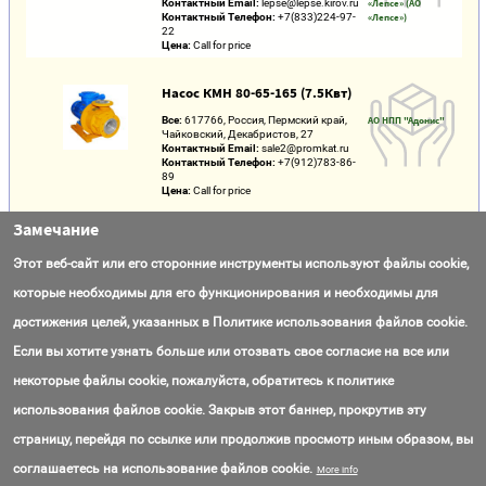
Контактный Email:
lepse@lepse.kirov.ru
«Лепсе» (АО
Контактный Телефон:
+7(833)224-97-
«Лепсе»)
22
Цена:
Call for price
Насос КМН 80-65-165 (7.5Квт)
Все:
617766, Россия, Пермский край,
АО НПП "Адонис"
Чайковский, Декабристов, 27
Контактный Email:
sale2@promkat.ru
Контактный Телефон:
+7(912)783-86-
89
Цена:
Call for price
Замечание
Нагнетатель смазки НС-250
Этот веб-сайт или его сторонние инструменты используют файлы cookie,
Все:
617766, Россия, Пермский край,
АО НПП "Адонис"
Чайковский, Декабристов, 27
которые необходимы для его функционирования и необходимы для
Контактный Email:
sale2@promkat.ru
Контактный Телефон:
+7(912)783-86-
достижения целей, указанных в Политике использования файлов cookie.
89
Цена:
Call for price
Если вы хотите узнать больше или отозвать свое согласие на все или
некоторые файлы cookie, пожалуйста, обратитесь к политике
Pumps service
использования файлов cookie. Закрыв этот баннер, прокрутив эту
Контактный Email:
ANDRITZ Hydro
pump.service@andritz.com
страницу, перейдя по ссылке или продолжив просмотр иным образом, вы
Контактный Телефон:
+0(433)166-90-
20
соглашаетесь на использование файлов cookie.
More info