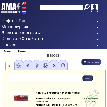
Перейти
к
основному
Нефть и Газ
содержанию
Металлургия
Электроэнергетика
Сельское Хозяйство
Прочее
Строка
Главная
Прочее
Насосы
навигации
Categories
Все
RENTAL Products – Piston Pumps
Контактный Email:
info@gears-
GEARS Equipment
rentals.com
Rentals GmbH
Контактный Телефон:
+4(953)769-76-