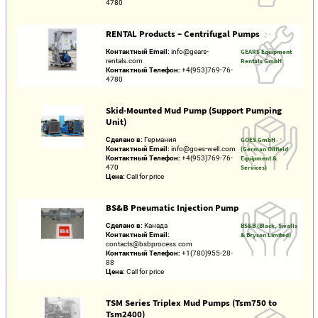
4780
RENTAL Products – Centrifugal Pumps
Контактный Email:
info@gears-
GEARS Equipment
rentals.com
Rentals GmbH
Контактный Телефон:
+4(953)769-76-
4780
Skid-Mounted Mud Pump (Support Pumping
Unit)
Сделано в:
Германия
GOES GmbH
Контактный Email:
info@goes-well.com
(German Oilfield
Контактный Телефон:
+4(953)769-76-
Equipment &
470
Services)
Цена:
Call for price
BS&B Pneumatic Injection Pump
Сделано в:
Канада
BS&B (Black, Sivalls
Контактный Email:
& Bryson Limited)
contacts@bsbprocess.com
Контактный Телефон:
+1(780)955-28-
88
Цена:
Call for price
TSM Series Triplex Mud Pumps (Tsm750 to
Tsm2400)