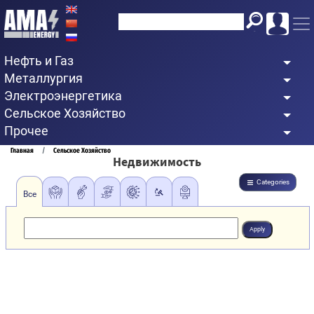
Перейти
к
основному
Нефть и Газ
содержанию
Металлургия
Электроэнергетика
Сельское Хозяйство
Прочее
Строка
Главная
Сельское Хозяйство
Недвижимость
навигации
Categories
Все