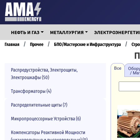
Перейти
к
основному
содержанию
НЕФТЬ И ГАЗ
МЕТАЛЛУРГИЯ
ЭЛЕКТРОЭНЕРГЕТИ
Строка
Главная
Прочее
БПО/Мастерские и Инфраструктура
Стр
П
навигации
Все
Обор
Распредустройства, Электрощиты,
/ Ма
Электрошкафы (50)
Трансформаторы (4)
Распределительные щиты (7)
Микропроцессорные Устройства (6)
Компенсаторы Реактивной Мощности
(низковольтные и высоковольтные) (0)