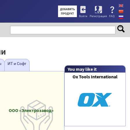
User
ДОБАВИТЬ
ПРОДУКТ
Войти
Регистрация
FAQ
account
menu
ли
ы
ИТ и Софт
You may like it
Ox Tools International
ООО «Электрозавод»