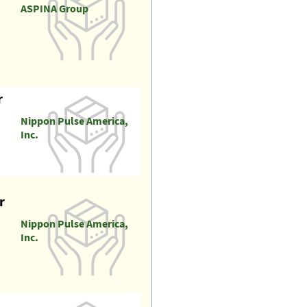
ASPINA Group
r
Nippon Pulse America,
Inc.
r
Nippon Pulse America,
Inc.