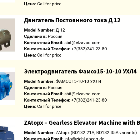
Цена:
Call for price
Двигатель Постоянного тока Д 12
Model Number:
Д 12
Сделано в:
Россия
Контактный Email:
sbit@elzavod.com
Контактный Телефон:
+7(382)241-23-80
Цена:
Call for price
Электродвигатель Фамсо15-10-10 УХЛ4
Model Number:
ФАМСО15-10-10 УХЛ4
Сделано в:
Россия
Контактный Email:
sbit@elzavod.com
Контактный Телефон:
+7(382)241-23-80
Цена:
Call for price
ZAtopx – Gearless Elevator Machine with B
Model Number:
ZAtopx (BD132.21A, BD132.35A variants)
Контактный Email:
info@ziehl-abegg.de