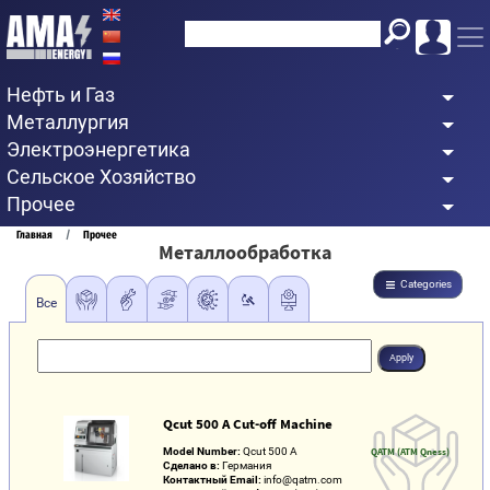
Перейти
к
основному
Нефть и Газ
содержанию
Металлургия
Электроэнергетика
Сельское Хозяйство
Прочее
Строка
Главная
Прочее
Металлообработка
навигации
Categories
Все
Qcut 500 A Cut-off Machine
Model Number:
Qcut 500 A
QATM (ATM Qness)
Сделано в:
Германия
Контактный Email:
info@qatm.com