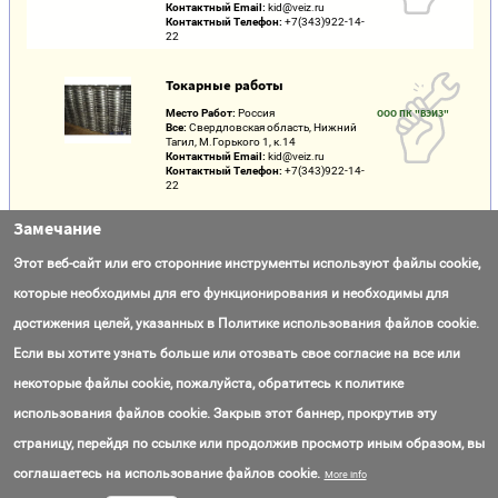
Контактный Email:
kid@veiz.ru
Контактный Телефон:
+7(343)922-14-
22
Токарные работы
Место Работ:
Россия
ООО ПК "ВЭИЗ"
Все:
Свердловская область, Нижний
Тагил, М.Горького 1, к.14
Контактный Email:
kid@veiz.ru
Контактный Телефон:
+7(343)922-14-
22
Замечание
Пескоструйный Компрессор UVSK 185-7D в
Комплекте с Установкой Master Blast
Этот веб-сайт или его сторонние инструменты используют файлы cookie,
Контактный Email:
info@baysar-
ООО
которые необходимы для его функционирования и необходимы для
russia.ru
"Промоборудован
Контактный Телефон:
+7(800)551-65-
ие"
достижения целей, указанных в Политике использования файлов cookie.
19
Цена:
Call for price
Если вы хотите узнать больше или отозвать свое согласие на все или
некоторые файлы cookie, пожалуйста, обратитесь к политике
Труба Стальная Электросварная
использования файлов cookie. Закрыв этот баннер, прокрутив эту
Model Number:
ТСЭ1010001
Лидер М
Контактный Email:
info@ml-m.ru
страницу, перейдя по ссылке или продолжив просмотр иным образом, вы
Контактный Телефон:
+7(499)110-05-
60
соглашаетесь на использование файлов cookie.
Цена:
Call for price
More info