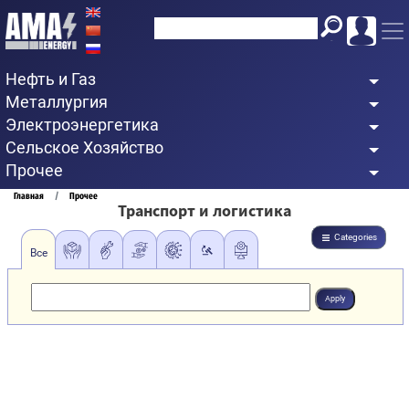
Перейти
к
основному
Нефть и Газ
содержанию
Металлургия
Электроэнергетика
Сельское Хозяйство
Прочее
Строка
Главная
Прочее
Транспорт и логистика
навигации
Categories
Все