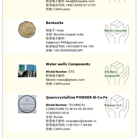
联系电子邮件:
lena@tdsspares.com
联系电话号码:
+8(615)590-67-2155
价格:
Call for price
Bentonite
制造于:
India
BALAJI Corporate
全部:
Mundra, Gujarat, India
联系电子邮件:
balajicorp1990@gmail.com
联系电话号码:
+9(190)819-06-190
价格:
100.000000USD/MT.
Water wells Components
Model Number:
GTS
GTS Wells
联系电子邮件:
Components
fabrizio.massa@gtssnc.com
价格:
Call for price
Quasicrystalline POWDER Al-Cu-Fe
Model Number:
TECHNICAL
Nanocom LLC
CONDITIONS TC № 24.45.30-005-
31800065-2018
全部:
Russia
联系电子邮件:
oneyaglov@yandex.ru
联系电话号码:
+7(915)111-68-88
价格:
Call for price