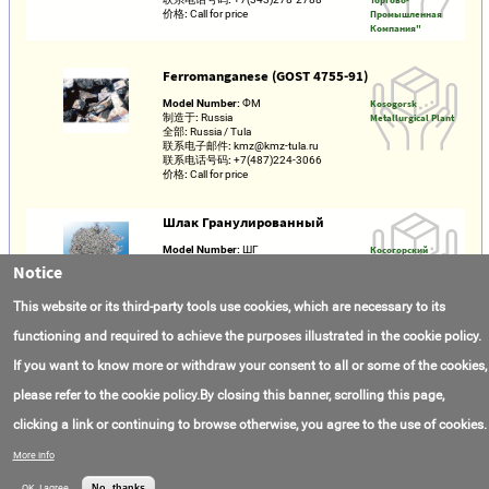
价格:
Call for price
Промышленная
Компания"
Ferromanganese (GOST 4755-91)
Model Number:
ФМ
Kosogorsk
制造于:
Russia
Metallurgical Plant
全部:
Russia / Tula
联系电子邮件:
kmz@kmz-tula.ru
联系电话号码:
+7(487)224-3066
价格:
Call for price
Шлак Гранулированный
Model Number:
ШГ
Косогорский
制造于:
Россия
Металлургический
Notice
全部:
Россия / Тула
завод
联系电子邮件:
kmz@kmz-tula.ru
This website or its third-party tools use cookies, which are necessary to its
联系电话号码:
+7(487)224-3066
价格:
Call for price
functioning and required to achieve the purposes illustrated in the cookie policy.
If you want to know more or withdraw your consent to all or some of the cookies,
Blast Furnace slag
please refer to the cookie policy.By closing this banner, scrolling this page,
Model Number:
ШД
Kosogorsk
制造于:
Russia
Metallurgical Plant
clicking a link or continuing to browse otherwise, you agree to the use of cookies.
全部:
Russia / Tula
联系电子邮件:
kmz@kmz-tula.ru
联系电话号码:
+7(487)224-3066
More info
价格:
Call for price
OK, I agree
No, thanks