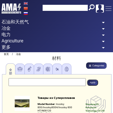
Skip
to
main
石油和天然气
content
冶金
电力
Agriculture
更多
Breadcrumb
首页
冶金
材料
Categories
全
部
Товары из Суперсплавов
Model Number:
Incoloy
Shandong VS
800/Incoloy800H/Incoloy 800
Petroleum
HT/N08120
Technology CO LTD