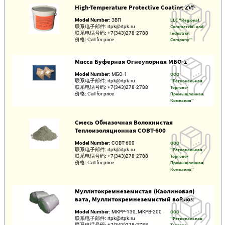
High-Temperature Protective Coating ZVP
Model Number:
ЗВП
LLC "Regional
联系电子邮件:
rtpk@rtpk.ru
Commercial and
联系电话号码:
+7(343)278-2788
Industrial
价格:
Call for price
Company"
Масса Буферная Огнеупорная МБО-1
Model Number:
МБО-1
ООО
联系电子邮件:
rtpk@rtpk.ru
"Региональная
联系电话号码:
+7(343)278-2788
Торгово-
价格:
Call for price
Промышленная
Компания"
Смесь Обмазочная Волокнистая
Теплоизоляционная СОВТ-600
Model Number:
СОВТ-600
ООО
联系电子邮件:
rtpk@rtpk.ru
"Региональная
联系电话号码:
+7(343)278-2788
Торгово-
价格:
Call for price
Промышленная
Компания"
Муллитокремнеземистая (Каолиновая)
вата, Муллитокремнеземистый войлок
Model Number:
МКРР-130, МКРВ-200
ООО
联系电子邮件:
rtpk@rtpk.ru
"Региональная
联系电话号码:
+7(343)278-2788
Торгово-