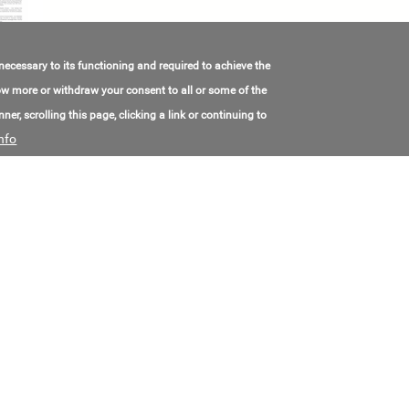
 necessary to its functioning and required to achieve the
Flanged ball valve DN10
know more or withdraw your consent to all or some of the
联系电子邮件:
info@ooomm.ru
ner, scrolling this page, clicking a link or continuing to
联系电话号码:
+7(487)225-17-53
nfo
价格:
Call for price
Ball valve
联系电子邮件:
fluid@weitengroup.com
联系电话号码:
+8(615)764-25-8225
价格:
Call for price
Клапаны Обратные Осесимметричные
联系电子邮件:
office@vnm.ru
联系电话号码:
+7(844)240-72-09