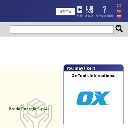
User
添加产品
登录
寄存器
经常问的问题
account
menu
You may like it
Ox Tools International
Breda Energia S.p.A.