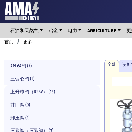
Skip
to
main
content
石油和天然气
冶金
电力
AGRICULTURE
更
Breadcrumb
首页
更多
全部
设备
API 6A阀 (3)
三偏心阀 (1)
上升球阀（RSBV） (13)
井口阀 (0)
卸压阀 (2)
压裂阀（压裂阀） (3)