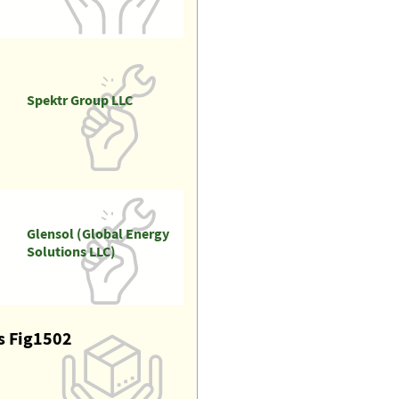
Spektr Group LLC
Glensol (Global Energy
Solutions LLC)
s Fig1502