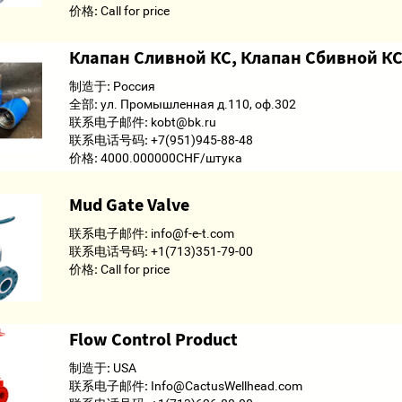
价格:
Call for price
Клапан Сливной КС, Клапан Сбивной КС 6
制造于:
Россия
全部:
ул. Промышленная д.110, оф.302
联系电子邮件:
kobt@bk.ru
联系电话号码:
+7(951)945-88-48
价格:
4000.000000CHF/штука
Mud Gate Valve
联系电子邮件:
info@f-e-t.com
联系电话号码:
+1(713)351-79-00
价格:
Call for price
Flow Control Product
制造于:
USA
联系电子邮件:
Info@CactusWellhead.com