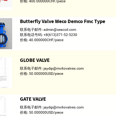
价格:
400.000000CHF/piece
Butterfly Valve Weco Demco Fmc Type
联系电子邮件:
admin@seacoil.com
联系电话号码:
+8(613)371-52-5230
价格:
40.000000CHF/piece
GLOBE VALVE
联系电子邮件:
jaydip@mvitovalves.com
价格:
50.000000USD/piece
GATE VALVE
联系电子邮件:
jaydip@mvitovalves.com
价格:
50.000000USD/piece