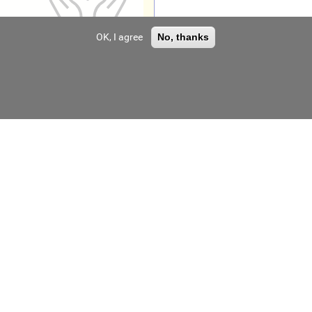
OK, I agree
No, thanks
OOO PP "Mekhmash"
WEITEN GROUP
ОАО
"Волгограднефтемаш"