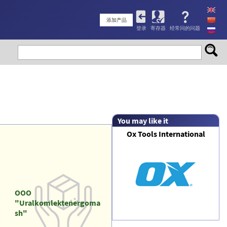
User
添加产品
登录
寄存器
经常问的问题
account
menu
You may like it
Ox Tools International
OOO
"Uralkomlektenergoma
sh"