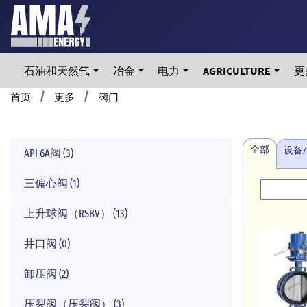
Skip
to
main
content
石油和天然气
冶金
电力
AGRICULTURE
更
Breadcrumb
首页
更多
阀门
全部
设备
API 6A阀 (3)
三偏心阀 (1)
上升球阀（RSBV） (13)
井口阀 (0)
卸压阀 (2)
压裂阀（压裂阀） (3)