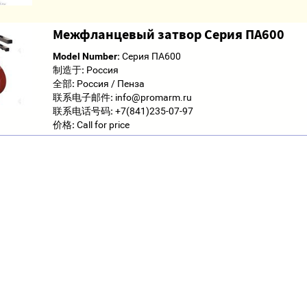
Межфланцевый затвор Серия ПА600
Model Number:
Серия ПА600
制造于:
Россия
全部:
Россия / Пенза
联系电子邮件:
info@promarm.ru
联系电话号码:
+7(841)235-07-97
价格:
Call for price