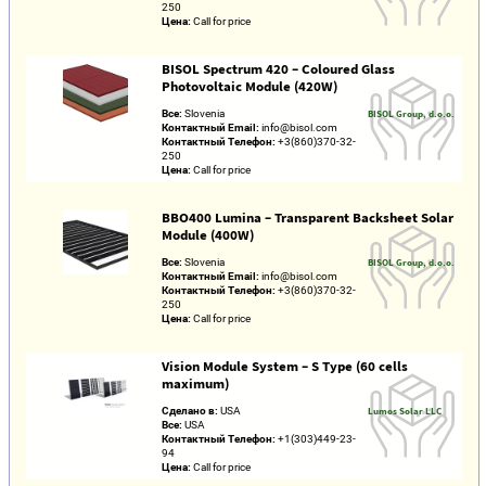
250
Цена:
Call for price
BISOL Spectrum 420 – Coloured Glass
Photovoltaic Module (420W)
Все:
Slovenia
BISOL Group, d.o.o.
Контактный Email:
info@bisol.com
Контактный Телефон:
+3(860)370-32-
250
Цена:
Call for price
BBO400 Lumina – Transparent Backsheet Solar
Module (400W)
Все:
Slovenia
BISOL Group, d.o.o.
Контактный Email:
info@bisol.com
Контактный Телефон:
+3(860)370-32-
250
Цена:
Call for price
Vision Module System – S Type (60 cells
maximum)
Сделано в:
USA
Lumos Solar LLC
Все:
USA
Контактный Телефон:
+1(303)449-23-
94
Цена:
Call for price