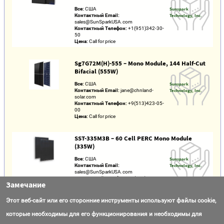
Все:
США
Sunspark
Контактный Email:
Technology, Inc.
sales@SunSparkUSA.com
Контактный Телефон:
+1(951)342-30-
50
Цена:
Call for price
Sg7G72M(H)-555 – Mono Module, 144 Half-Cut
Bifacial (555W)
Все:
США
Sunspark
Контактный Email:
jane@chnland-
Technology, Inc.
solar.com
Контактный Телефон:
+9(513)423-05-
00
Цена:
Call for price
SST-335M3B – 60 Cell PERC Mono Module
(335W)
Все:
США
Sunspark
Контактный Email:
Technology, Inc.
sales@SunSparkUSA.com
Контактный Телефон:
+1(951)342-30-
Замечание
50
Цена:
Call for price
Этот веб-сайт или его сторонние инструменты используют файлы cookie,
SUN 72M-HF 395W – MBB Half-Cell Mono PV
которые необходимы для его функционирования и необходимы для
Module (395W)