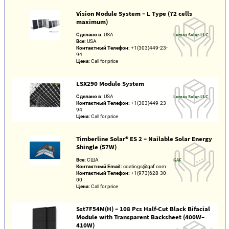
Vision Module System – L Type (72 cells
maximum)
Сделано в:
USA
Lumos Solar LLC
Все:
USA
Контактный Телефон:
+1(303)449-23-
94
Цена:
Call for price
LSX290 Module System
Сделано в:
USA
Lumos Solar LLC
Контактный Телефон:
+1(303)449-23-
94
Цена:
Call for price
Timberline Solar® ES 2 – Nailable Solar Energy
Shingle (57W)
Все:
США
GAF
Контактный Email:
coatings@gaf.com
Контактный Телефон:
+1(973)628-30-
00
Цена:
Call for price
Sst7F54M(H) – 108 Pcs Half-Cut Black Bifacial
Module with Transparent Backsheet (400W–
410W)