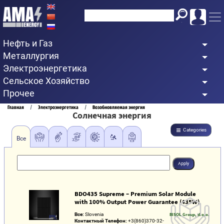
Перейти
к
основному
Нефть и Газ
содержанию
Металлургия
Электроэнергетика
Сельское Хозяйство
Прочее
Строка
Главная
Электроэнергетика
Возобновляемая энергия
Солнечная энергия
навигации
Categories
Все
BDO435 Supreme – Premium Solar Module
with 100% Output Power Guarantee (435W)
Все:
Slovenia
BISOL Group, d.o.o.
Контактный Телефон:
+3(860)370-32-