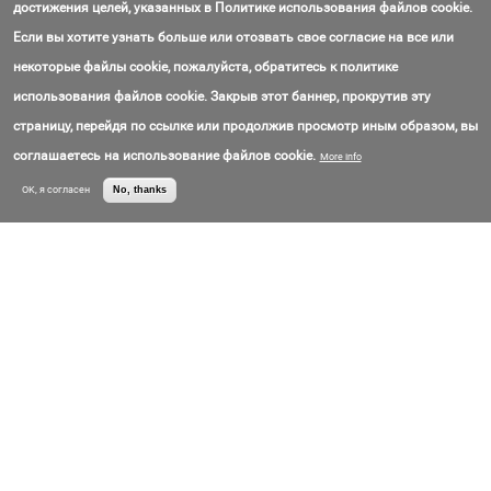
достижения целей, указанных в Политике использования файлов cookie.
Сделано в:
Китай
Chinaland Solar
Если вы хотите узнать больше или отозвать свое согласие на все или
Все:
Китай
Technology Co., Ltd
Контактный Email:
jane@chnland-
solar.com
некоторые файлы cookie, пожалуйста, обратитесь к политике
Контактный Телефон:
+8(613)788-91-
8712
использования файлов cookie. Закрыв этот баннер, прокрутив эту
Цена:
Call for price
страницу, перейдя по ссылке или продолжив просмотр иным образом, вы
SUN 72M-HF 405W – MBB Half-Cell Mono PV
соглашаетесь на использование файлов cookie.
More info
Module (405W)
OK, я согласен
No, thanks
Сделано в:
Китай
Chinaland Solar
Все:
Китай
Technology Co., Ltd
Контактный Email:
jane@chnland-
solar.com
Контактный Телефон:
+8(613)788-91-
8712
Цена:
Call for price
SUN 72M-HF 420W – MBB Half-Cell Mono PV
Module (420W)
Все:
Китай
Chinaland Solar
Контактный Email:
jane@chnland-
Technology Co., Ltd
solar.com
Контактный Телефон:
+8(613)788-91-
8712
Цена:
Call for price