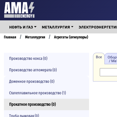
Перейти
к
основному
содержанию
НЕФТЬ И ГАЗ
МЕТАЛЛУРГИЯ
ЭЛЕКТРОЭНЕРГЕТИ
Строка
Главная
Металлургия
Агрегаты (огнеупоры)
навигации
Все
Обор
Производство кокса (0)
/ М
Производство агломерата (0)
Доменное производство (0)
Сталеплавильное производство (1)
Прокатное производство (0)
Труба дымовая (0)