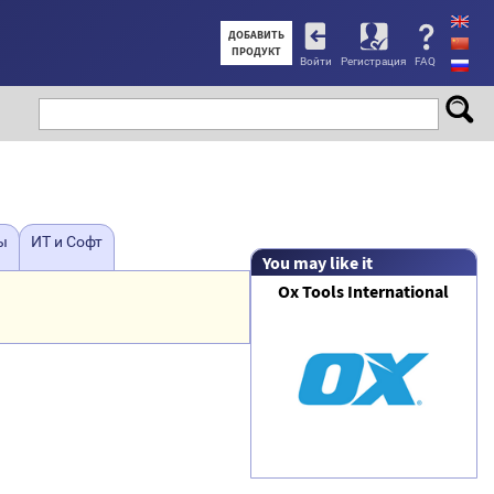
User
ДОБАВИТЬ
ПРОДУКТ
Войти
Регистрация
FAQ
account
menu
ы
ИТ и Софт
You may like it
Ox Tools International