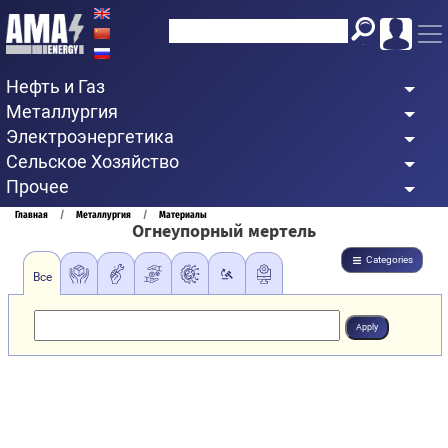
Перейти
к
основному
Нефть и Газ
содержанию
Металлургия
Электроэнергетика
Сельское Хозяйство
Прочее
Строка
Главная
Металлургия
Материалы
Огнеупорный мертель
навигации
Categories
Все