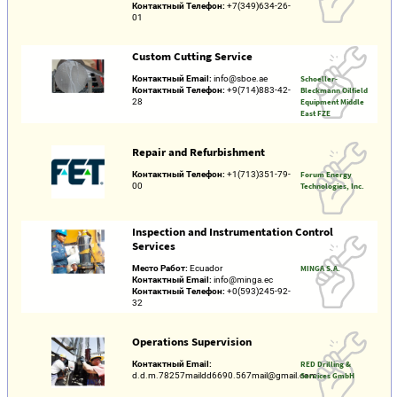
Контактный Телефон:
+7(349)634-26-
01
Custom Cutting Service
Контактный Email:
info@sboe.ae
Schoeller-
Контактный Телефон:
+9(714)883-42-
Bleckmann Oilfield
28
Equipment Middle
East FZE
Repair and Refurbishment
Контактный Телефон:
+1(713)351-79-
Forum Energy
00
Technologies, Inc.
Inspection and Instrumentation Control
Services
Место Работ:
Ecuador
MINGA S.A.
Контактный Email:
info@minga.ec
Контактный Телефон:
+0(593)245-92-
32
Operations Supervision
Контактный Email:
RED Drilling &
d.d.m.78257maildd6690.567mail@gmail.com
Services GmbH