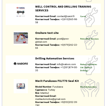
WELL CONTROL AND DRILLING TRAINING
SERVICES
Контактный Email:
contact@caroil.fr
Caroil
Контактный Телефон:
+2(410)565-98-
58
Onshore test site
Контактный Email:
post@pws-
Petro Well Services
global.com
Контактный Телефон:
+0(479)262-22-
66
Drilling Automation Services
Контактный Email:
info@nabors.com
Nabors Industries
Контактный Телефон:
+1(281)874-00-
Ltd. (Nabors
35
Drilling)
Merit Furukawa FXJ770 Seal Kit
Model Number:
Furukawa
Merit Automotive
Сделано в:
Turkey
Все:
Istanbul
Контактный Email:
meritautomotive@gmail.com
Контактный Телефон:
+9(053)352-39-
742