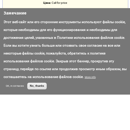
Цена:
Call for price
Замечание
Инженерное Сопровождение Буровых
Растворов (Глинистые Растворы)
Этот веб-сайт или его сторонние инструменты используют файлы cookie,
Место Работ:
Россия
ООО «НСК»
которые необходимы для его функционирования и необходимы для
Все:
Россия, Казахстан
Контактный Email:
ns-consalt@mail.ru
достижения целей, указанных в Политике использования файлов cookie.
Контактный Телефон:
+8(800)250-34-
30
Если вы хотите узнать больше или отозвать свое согласие на все или
некоторые файлы cookie, пожалуйста, обратитесь к политике
Good Quality Tc 135 Crown Block and Spare
Part for Drilling Rigs
использования файлов cookie. Закрыв этот баннер, прокрутив эту
Контактный Email:
admin@seacoil.com
страницу, перейдя по ссылке или продолжив просмотр иным образом, вы
Контактный Телефон:
+8(613)371-52-
5230
соглашаетесь на использование файлов cookie.
More info
Цена:
3100.000000CHF/piece
OK, я согласен
No, thanks
Установка ТКУ
Сделано в:
Россия
ООО Торговый дом
Все:
Россия / Нальчик
"Машзавод"
Контактный Email:
mashzavod@mail.ru
Контактный Телефон:
+7(866)244-38-
95
Цена:
Call for price