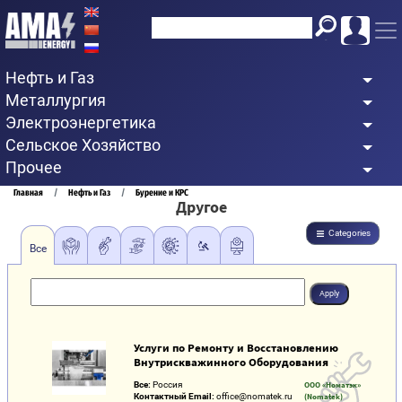
Перейти
к
основному
Нефть и Газ
содержанию
Металлургия
Электроэнергетика
Сельское Хозяйство
Прочее
Строка
Главная
Нефть и Газ
Бурение и КРС
Другое
навигации
Categories
Все
Услуги по Ремонту и Восстановлению
Внутрискважинного Оборудования
Все:
Россия
ООО «Номатэк»
Контактный Email:
office@nomatek.ru
(Nomatek)