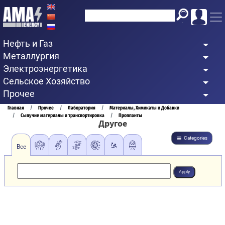
Перейти
к
основному
Нефть и Газ
содержанию
Металлургия
Электроэнергетика
Сельское Хозяйство
Прочее
Строка
Главная
Прочее
Лаборатория
Материалы, Химикаты и Добавки
Сыпучие материалы и транспортировка
Проппанты
навигации
Другое
Categories
Все