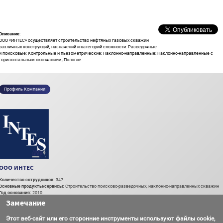
Описание:
ООО «ИНТЕС» осуществляет строительство нефтяных газовых скважин
различных конструкций, назначений и категорий сложности: Разведочные
и поисковые; Контрольные и пьезометрические; Наклонно-направленные; Наклонно-направленные с
горизонтальным окончанием; Пологие.
Профиль Компании
ООО ИНТЕС
Количество сотрудников:
347
Основные продукты/сервисы:
Строительство поисково-разведочных, наклонно-направленных скважин
Год основания:
2010
Замечание
To see company contact information you need to be
logged in.
Этот веб-сайт или его сторонние инструменты используют файлы cookie,