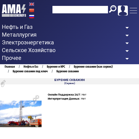
Перейти
к
основному
Нефть и Газ
содержанию
Металлургия
Электроэнергетика
Сельское Хозяйство
Прочее
Строка
Главная
Нефть и Газ
Бурение и КРС
Бурение скважин (как сервис)
Бурение скважин под ключ
Бурение скважин
навигации
БУРЕНИЕ СКВАЖИН
(Сервис)
Онлайн Поддержка 24/7:
Нет
Интерпретация Данных:
Нет