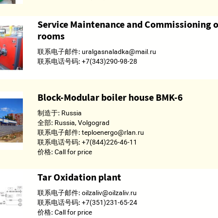
Service Maintenance and Commissioning of
rooms
联系电子邮件:
uralgasnaladka@mail.ru
联系电话号码:
+7(343)290-98-28
Block-Modular boiler house BMK-6
制造于:
Russia
全部:
Russia, Volgograd
联系电子邮件:
teploenergo@rlan.ru
联系电话号码:
+7(844)226-46-11
价格:
Call for price
Tar Oxidation plant
联系电子邮件:
oilzaliv@oilzaliv.ru
联系电话号码:
+7(351)231-65-24
价格:
Call for price