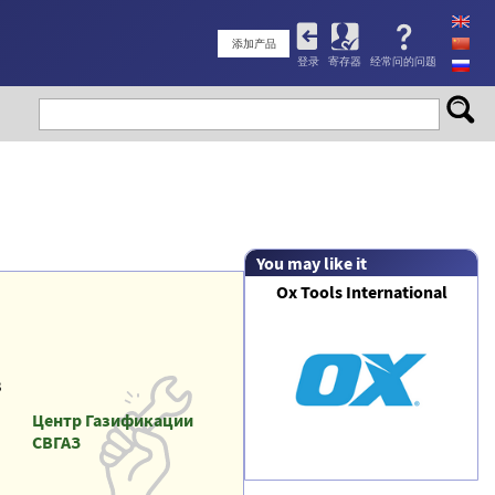
User
添加产品
登录
寄存器
经常问的问题
account
menu
You may like it
Ox Tools International
в
Центр Газификации
СВГАЗ