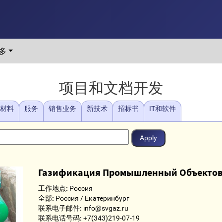
多
项目和文档开发
/材料
服务
销售业务
新技术
招标书
IT和软件
Газификация Промышленный Объекто
工作地点:
Россия
全部:
Россия / Екатеринбург
联系电子邮件:
info@svgaz.ru
联系电话号码:
+7(343)219-07-19