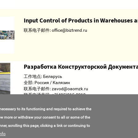
Input Control of Products in Warehouses 
联系电子邮件:
office@biztrend.ru
Разработка Конструкторской Документ
工作地点:
Беларусь
全部:
Россия / Калязин
联系电子邮件:
zavod@oaomzk.ru
联系电话号码:
+7(495)215-0210
 necessary to its functioning and required to achieve the
know more or withdraw your consent to all or some of the
ner, scrolling this page, clicking a link or continuing to
nfo
© AMAS Energy 2026