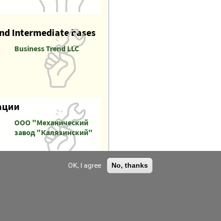
and Intermediate bases
Business Trend LLC
ации
ООО "Механический
завод "Калязинский"
OK, I agree
No, thanks