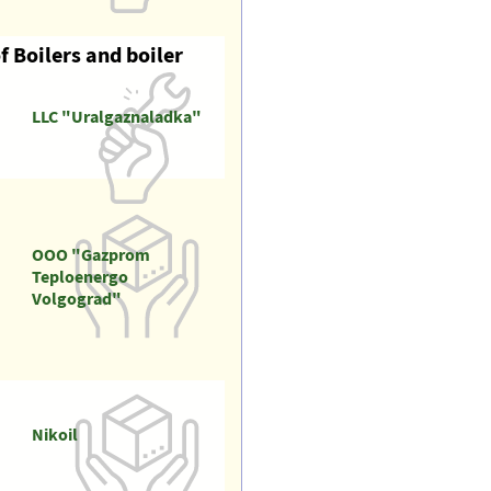
 Boilers and boiler
LLC "Uralgaznaladka"
OOO "Gazprom
Teploenergo
Volgograd"
Nikoil