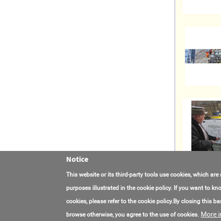
Notice
This website or its third-party tools use cookies, which are
purposes illustrated in the cookie policy. If you want to 
联系我们
常见问题
关于项目
使用条款
cookies, please refer to the cookie policy.By closing this ban
More i
browse otherwise, you agree to the use of cookies.