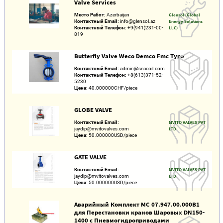
Valve Services
Место Работ:
Azerbaijan
Glensol (Global
Контактный Email:
info@glensol.az
Energy Solutions
Контактный Телефон:
+9(941)231-00-
LLC)
819
Butterfly Valve Weco Demco Fmc Type
Контактный Email:
admin@seacoil.com
Контактный Телефон:
+8(613)371-52-
5230
Цена:
40.000000CHF/piece
GLOBE VALVE
Контактный Email:
MVITO VALVES PVT
jaydip@mvitovalves.com
LTD
Цена:
50.000000USD/piece
GATE VALVE
Контактный Email:
MVITO VALVES PVT
jaydip@mvitovalves.com
LTD
Цена:
50.000000USD/piece
Аварийный Комплект МС 07.947.00.000В1
для Перестановки кранов Шаровых DN150-
1400 с Пневмогидроприводами