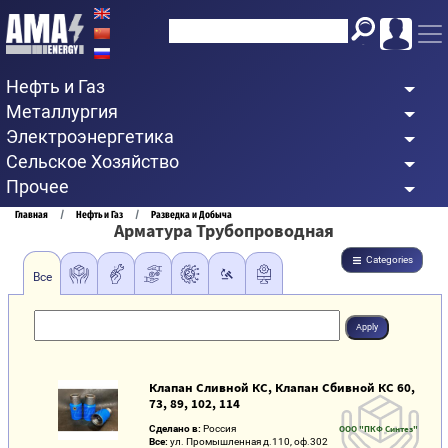
Перейти
к
основному
Нефть и Газ
содержанию
Металлургия
Электроэнергетика
Сельское Хозяйство
Прочее
Строка
Главная
Нефть и Газ
Разведка и Добыча
Арматура Трубопроводная
навигации
Categories
Все
Клапан Сливной КС, Клапан Сбивной КС 60,
73, 89, 102, 114
Сделано в:
Россия
ООО "ПКФ Синтез"
Все:
ул. Промышленная д.110, оф.302