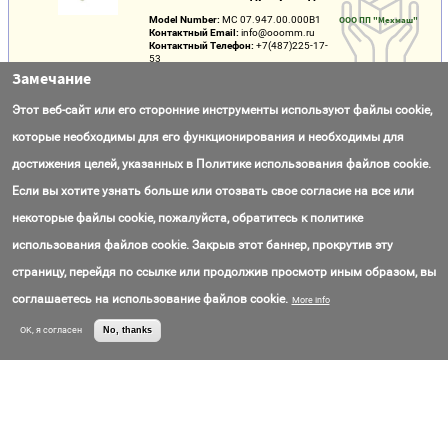
Model Number:
МС 07.947.00.000В1
ООО ПП "Мехмаш"
Контактный Email:
info@ooomm.ru
Контактный Телефон:
+7(487)225-17-
53
Цена:
Call for price
Замечание
Этот веб-сайт или его сторонние инструменты используют файлы cookie,
Кран Шаровой Фланцевый DN10
которые необходимы для его функционирования и необходимы для
Контактный Email:
info@ooomm.ru
ООО ПП "Мехмаш"
Контактный Телефон:
+7(487)225-17-
достижения целей, указанных в Политике использования файлов cookie.
53
Цена:
Call for price
Если вы хотите узнать больше или отозвать свое согласие на все или
некоторые файлы cookie, пожалуйста, обратитесь к политике
Ball valve
использования файлов cookie. Закрыв этот баннер, прокрутив эту
Контактный Email:
WEITEN GROUP
fluid@weitengroup.com
страницу, перейдя по ссылке или продолжив просмотр иным образом, вы
Контактный Телефон:
+8(615)764-25-
8225
соглашаетесь на использование файлов cookie.
More info
Цена:
Call for price
OK, я согласен
No, thanks
Клапаны Обратные Осесимметричные
Контактный Email:
office@vnm.ru
ОАО
Контактный Телефон:
+7(844)240-72-
"Волгограднефтем
09
аш"
Цена:
Call for price