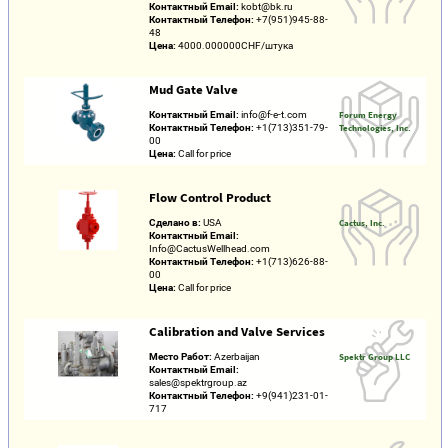
Контактный Email:
kobt@bk.ru
Контактный Телефон:
+7(951)945-88-
48
Цена:
4000.000000CHF/штука
Mud Gate Valve
Контактный Email:
info@f-e-t.com
Forum Energy
Контактный Телефон:
+1(713)351-79-
Technologies, Inc.
00
Цена:
Call for price
Flow Control Product
Сделано в:
USA
Cactus, Inc.
Контактный Email:
Info@CactusWellhead.com
Контактный Телефон:
+1(713)626-88-
00
Цена:
Call for price
Calibration and Valve Services
Место Работ:
Azerbaijan
Spektr Group LLC
Контактный Email:
sales@spektrgroup.az
Контактный Телефон:
+9(941)231-01-
717