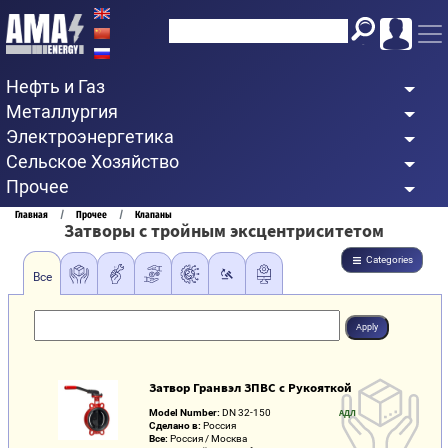
Перейти
к
основному
Нефть и Газ
содержанию
Металлургия
Электроэнергетика
Сельское Хозяйство
Прочее
Строка
Главная
Прочее
Клапаны
Затворы с тройным эксцентриситетом
навигации
Categories
Все
Затвор Гранвэл ЗПВС с Рукояткой
Model Number:
DN 32-150
АДЛ
Сделано в:
Россия
Все:
Россия / Москва