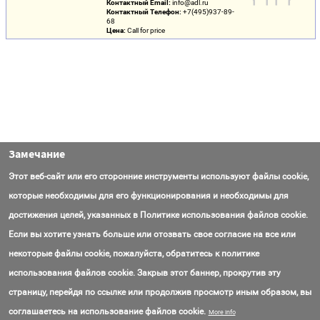
Контактный Email:
info@adl.ru
Контактный Телефон:
+7(495)937-89-
68
Цена:
Call for price
Замечание
Этот веб-сайт или его сторонние инструменты используют файлы cookie,
которые необходимы для его функционирования и необходимы для
достижения целей, указанных в Политике использования файлов cookie.
Если вы хотите узнать больше или отозвать свое согласие на все или
некоторые файлы cookie, пожалуйста, обратитесь к политике
использования файлов cookie. Закрыв этот баннер, прокрутив эту
страницу, перейдя по ссылке или продолжив просмотр иным образом, вы
Контакты
Вопросы
Об AmasEnergy
Соглашение об использовании
соглашаетесь на использование файлов cookie.
More info