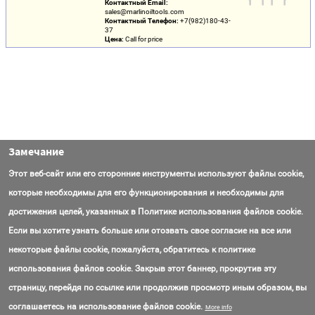
Контактный Email:
sales@marlinoiltools.com
Контактный Телефон:
+7(982)180-43-
37
Цена:
Call for price
Замечание
Этот веб-сайт или его сторонние инструменты используют файлы cookie,
которые необходимы для его функционирования и необходимы для
достижения целей, указанных в Политике использования файлов cookie.
Если вы хотите узнать больше или отозвать свое согласие на все или
некоторые файлы cookie, пожалуйста, обратитесь к политике
использования файлов cookie. Закрыв этот баннер, прокрутив эту
страницу, перейдя по ссылке или продолжив просмотр иным образом, вы
Контакты
Вопросы
Об AmasEnergy
Соглашение об использовании
соглашаетесь на использование файлов cookie.
More info