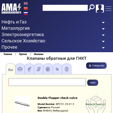
Перейти
к
основному
Нефть и Газ
содержанию
Металлургия
Электроэнергетика
Сельское Хозяйство
Прочее
Строка
Главная
Прочее
Клапаны
Клапаны обратные для ГНКТ
навигации
Categories
Все
Double Flapper check valve
Model Number:
BPV-51.25-01.5
Marlin Oil Tools LLC
Сделано в:
Россия
Все:
KhMAO, Nefteyugansk