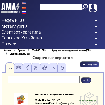
Перейти
к
основному
Нефть и Газ
содержанию
Металлургия
Электроэнергетика
Сельское Хозяйство
Прочее
Строка
Главная
Прочее
ТБ и ООС / СИЗ
Средства индивидуальной защиты (СИЗ)
Средства защиты рук
навигации
Сварочные перчатки
Categories
Все
Перчатки Защитные ПР—47
Model Number:
ПР—47
ООО "Инсварком"
Контактный Email:
info@svarog-rf.ru