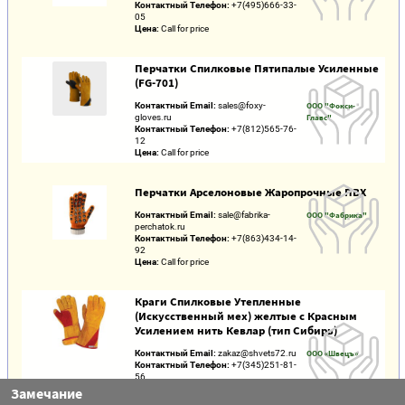
Контактный Телефон:
+7(495)666-33-
05
Цена:
Call for price
Перчатки Спилковые Пятипалые Усиленные
(FG-701)
Контактный Email:
sales@foxy-
ООО "Фокси-
gloves.ru
Главс"
Контактный Телефон:
+7(812)565-76-
12
Цена:
Call for price
Перчатки Арселоновые Жаропрочные ПВХ
Контактный Email:
sale@fabrika-
ООО "Фабрика"
perchatok.ru
Контактный Телефон:
+7(863)434-14-
92
Цена:
Call for price
Краги Спилковые Утепленные
(Искусственный мех) желтые с Красным
Усилением нить Кевлар (тип Сибирь)
Контактный Email:
zakaz@shvets72.ru
ООО «Швецъ»
Контактный Телефон:
+7(345)251-81-
56
Цена:
Call for price
Замечание