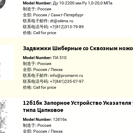
Model Number:
Ду 10-2200 мм Ру 1,0-20,0 МПа
制造于:
Россия
全部:
Россия / Санкт-Петербург
联系电子邮件:
dt@silena.ru
联系电话号码:
+7(812)313-79-89
价格:
Call for price
Задвижки Шиберные со Сквозным ножом
Model Number:
ПА 510
制造于:
Россия
全部:
Россия / Пенза
联系电子邮件:
info@promarm.ru
联系电话号码:
+7(841)235-07-97
价格:
Call for price
12б1бк Запорное Устройство Указателя
типа Цапковое
Model Number:
12б1бк
制造于:
Россия
全部:
Россия / Пенза