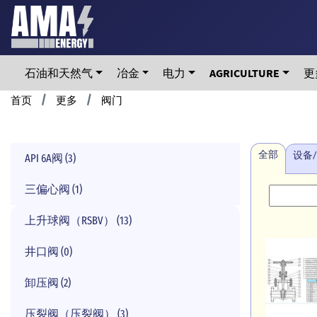
Skip
to
main
content
石油和天然气
冶金
电力
AGRICULTURE
更
Breadcrumb
首页
更多
阀门
全部
设备
API 6A阀 (3)
三偏心阀 (1)
上升球阀（RSBV） (13)
井口阀 (0)
卸压阀 (2)
压裂阀（压裂阀） (3)