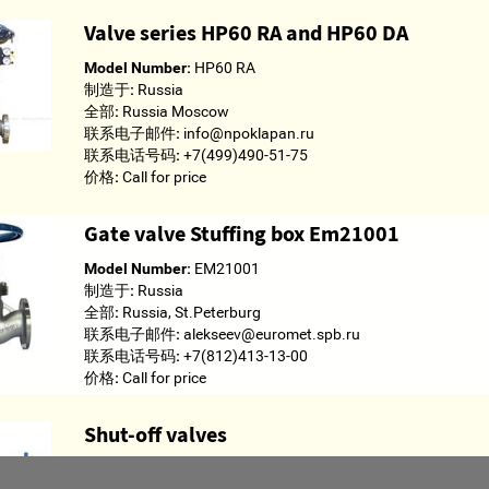
Valve series HP60 RA and HP60 DA
Model Number:
HP60 RA
制造于:
Russia
全部:
Russia Moscow
联系电子邮件:
info@npoklapan.ru
联系电话号码:
+7(499)490-51-75
价格:
Call for price
Gate valve Stuffing box Em21001
Model Number:
ЕМ21001
制造于:
Russia
全部:
Russia, St.Peterburg
联系电子邮件:
alekseev@euromet.spb.ru
联系电话号码:
+7(812)413-13-00
价格:
Call for price
Shut-off valves
制造于:
Russia