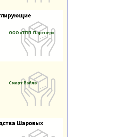
гулирующие
ООО «ТПП-Партнер»
Смарт Вэйлв
одства Шаровых