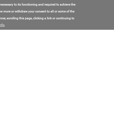
全部:
Russia / Vladimir region / Gus-Khrustalny
 necessary to its functioning and required to achieve the
联系电子邮件:
mail@gusarm.ru
联系电话号码:
+7(499)553-00-33
know more or withdraw your consent to all or some of the
价格:
Call for price
ner, scrolling this page, clicking a link or continuing to
nfo
Задвижки Стальные Клиновые
Model Number:
ЗКЛП
制造于:
Россия
全部:
Россия / Благовещенск
联系电子邮件:
safina@arm-z.ru
联系电话号码:
+7(347)292-98-88
价格:
Call for price
Cylindrical screw Springs
Model Number:
ПЖ
制造于:
Russia
全部:
Russia / Blagoveshchensk
联系电子邮件:
safina@arm-z.ru
联系电话号码:
+7(347)292-98-88
价格:
Call for price