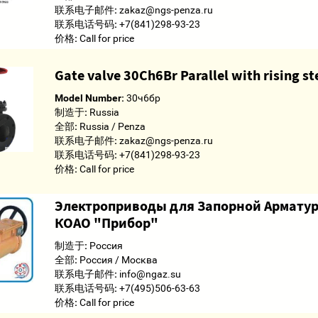
联系电子邮件:
zakaz@ngs-penza.ru
联系电话号码:
+7(841)298-93-23
价格:
Call for price
Gate valve 30Ch6Br Parallel with rising s
Model Number:
30ч6бр
制造于:
Russia
全部:
Russia / Penza
联系电子邮件:
zakaz@ngs-penza.ru
联系电话号码:
+7(841)298-93-23
价格:
Call for price
Электроприводы для Запорной Армату
КОАО "Прибор"
制造于:
Россия
全部:
Россия / Москва
联系电子邮件:
info@ngaz.su
联系电话号码:
+7(495)506-63-63
价格:
Call for price