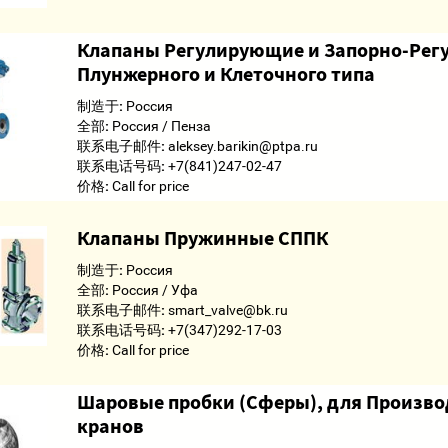
Клапаны Регулирующие и Запорно-Ре
Плунжерного и Клеточного типа
制造于:
Россия
全部:
Россия / Пенза
联系电子邮件:
aleksey.barikin@ptpa.ru
联系电话号码:
+7(841)247-02-47
价格:
Call for price
Клапаны Пружинные СППК
制造于:
Россия
全部:
Россия / Уфа
联系电子邮件:
smart_valve@bk.ru
联系电话号码:
+7(347)292-17-03
价格:
Call for price
Шаровые пробки (Сферы), для Произв
кранов