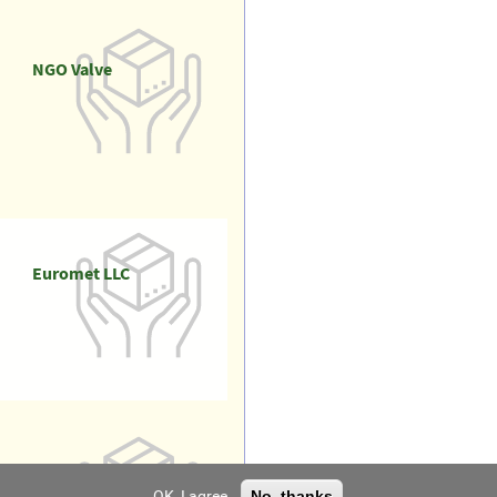
NGO Valve
Euromet LLC
Reinforcement plant
OK, I agree
No, thanks